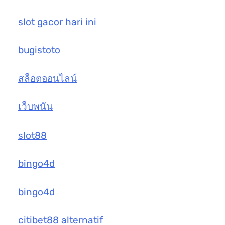
slot gacor hari ini
bugistoto
สล็อตออนไลน์
เว็บพนัน
slot88
bingo4d
bingo4d
citibet88 alternatif