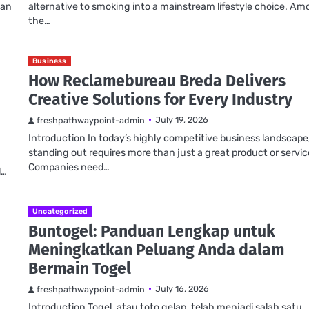
han
alternative to smoking into a mainstream lifestyle choice. A
the…
Business
How Reclamebureau Breda Delivers
Creative Solutions for Every Industry
July 19, 2026
freshpathwaypoint-admin
Introduction In today’s highly competitive business landscape
standing out requires more than just a great product or servic
Companies need…
d…
Uncategorized
Buntogel: Panduan Lengkap untuk
Meningkatkan Peluang Anda dalam
Bermain Togel
July 16, 2026
freshpathwaypoint-admin
Introduction Togel, atau toto gelap, telah menjadi salah satu