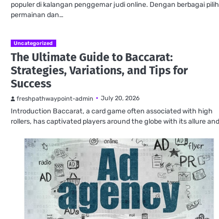
populer di kalangan penggemar judi online. Dengan berbagai pili
permainan dan…
Uncategorized
The Ultimate Guide to Baccarat:
Strategies, Variations, and Tips for
Success
July 20, 2026
freshpathwaypoint-admin
Introduction Baccarat, a card game often associated with high
rollers, has captivated players around the globe with its allure an