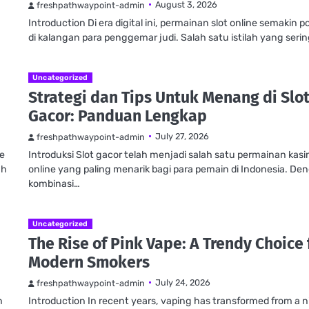
August 3, 2026
freshpathwaypoint-admin
Introduction Di era digital ini, permainan slot online semakin p
di kalangan para penggemar judi. Salah satu istilah yang seri
Uncategorized
Strategi dan Tips Untuk Menang di Slo
Gacor: Panduan Lengkap
July 27, 2026
freshpathwaypoint-admin
ne
Introduksi Slot gacor telah menjadi salah satu permainan kasi
ah
online yang paling menarik bagi para pemain di Indonesia. De
kombinasi…
Uncategorized
The Rise of Pink Vape: A Trendy Choice 
Modern Smokers
July 24, 2026
freshpathwaypoint-admin
n
Introduction In recent years, vaping has transformed from a 