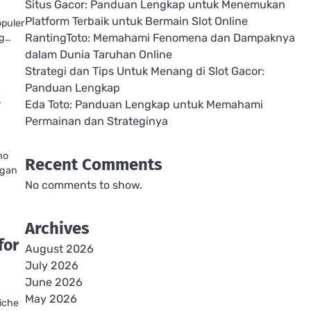
Situs Gacor: Panduan Lengkap untuk Menemukan
Platform Terbaik untuk Bermain Slot Online
opuler
RantingToto: Memahami Fenomena dan Dampaknya
ng…
dalam Dunia Taruhan Online
Strategi dan Tips Untuk Menang di Slot Gacor:
Panduan Lengkap
t
Eda Toto: Panduan Lengkap untuk Memahami
Permainan dan Strateginya
no
Recent Comments
ngan
No comments to show.
Archives
for
August 2026
July 2026
June 2026
May 2026
niche