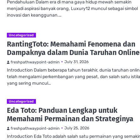
Pendahuluan Dalam era di mana gaya hidup mewah semakin
menjadi aspirasi banyak orang, Luxury12 muncul sebagai simbol
inovasi dan keanggunan.…
Uncategorized
RantingToto: Memahami Fenomena dan
Dampaknya dalam Dunia Taruhan Online
July 31, 2026
freshpathwaypoint-admin
Introduction Dalam beberapa tahun terakhir, dunia taruhan onli
telah mengalami perkembangan yang pesat, dan salah satu istil
yang sering muncul…
Uncategorized
Eda Toto: Panduan Lengkap untuk
Memahami Permainan dan Strateginya
July 25, 2026
freshpathwaypoint-admin
Introduction Eda Toto adalah salah satu permainan yang semaki