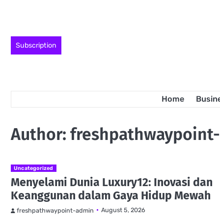
Skip
to
content
Subscription
Home
Busin
Author:
freshpathwaypoint
Uncategorized
Menyelami Dunia Luxury12: Inovasi dan
Keanggunan dalam Gaya Hidup Mewah
August 5, 2026
freshpathwaypoint-admin